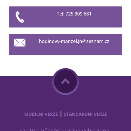
Tel: 725 309 681
hodinovy
-manzel.
jn@sezna
m.cz
|
MOBILNÍ VERZE
STANDARDNÍ VERZE
© 2011 Všechna práva vyhrazena.