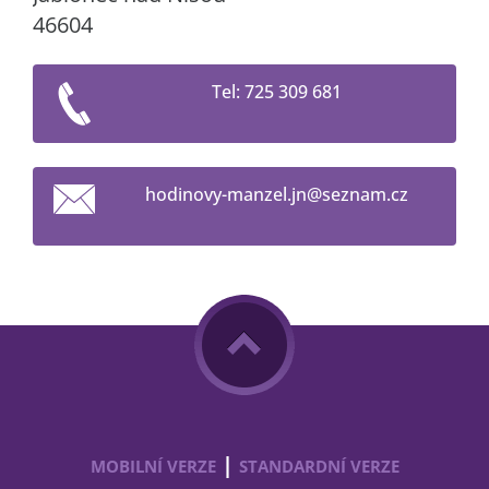
46604
Tel: 725 309 681
hodinovy
-manzel.
jn@sezna
m.cz
|
MOBILNÍ VERZE
STANDARDNÍ VERZE