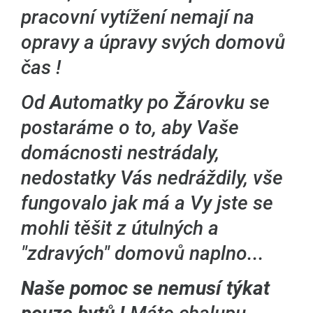
pracovní vytížení nemají na
opravy a úpravy svých domovů
čas !
Od
A
utomatky po
Ž
árovku se
postaráme o to, aby Vaše
domácnosti nestrádaly,
nedostatky Vás nedráždily, vše
fungovalo jak má a Vy jste se
mohli těšit z útulných a
"zdravých" domovů naplno...
Naše pomoc se nemusí týkat