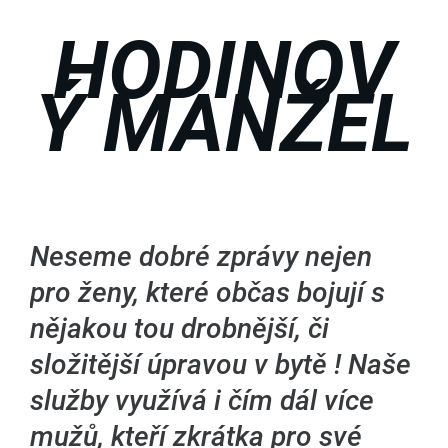
HODINOV
Ý MANŽEL
Neseme dobré zprávy nejen
pro ženy, které občas bojují s
nějakou tou drobnější, či
složitější úpravou v bytě ! Naše
služby využívá i čím dál více
mužů, kteří zkrátka pro své