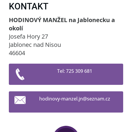
KONTAKT
HODINOVÝ MANŽEL na Jablonecku a
okolí
Josefa Hory 27
Jablonec nad Nisou
46604
Tel: 725 309 681
hodinovy
-manzel.
jn@sezna
m.cz