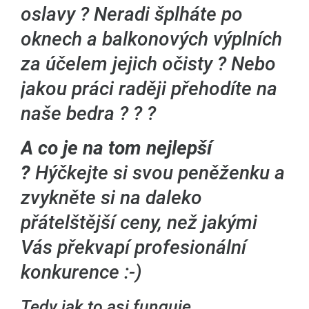
oslavy ? Neradi šplháte po
oknech a balkonových výplních
za účelem jejich očisty ? Nebo
jakou práci raději přehodíte na
naše bedra ? ? ?
A co je na tom nejlepší
?
Hýčkejte si svou peněženku a
zvykněte si na daleko
přátelštější ceny, než jakými
Vás překvapí profesionální
konkurence :-)
Tedy jak to asi funguje...