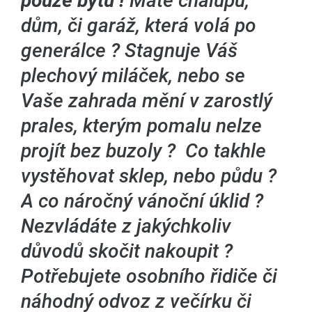
pouze bytů !
Máte chalupu,
dům, či garáž, která volá po
generálce ? Stagnuje Váš
plechový miláček, nebo se
Vaše zahrada mění v zarostlý
prales, kterým pomalu nelze
projít bez buzoly ? Co takhle
vystěhovat sklep, nebo půdu ?
A co náročný vánoční úklid ?
Nezvládáte z jakýchkoliv
důvodů skočit nakoupit ?
Potřebujete osobního řidiče či
náhodný odvoz z večírku či