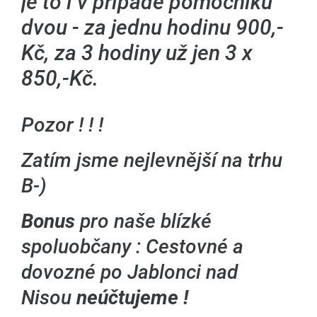
je to i v případě pomocníků
dvou - za jednu hodinu 900,-
Kč, za 3 hodiny už jen 3 x
850,-Kč.
Pozor ! ! !
Zatím jsme nejlevnější na trhu
B-)
Bonus
pro naše blízké
spoluobčany : Cestovné a
dovozné po Jablonci nad
Nisou
neúčtujeme !