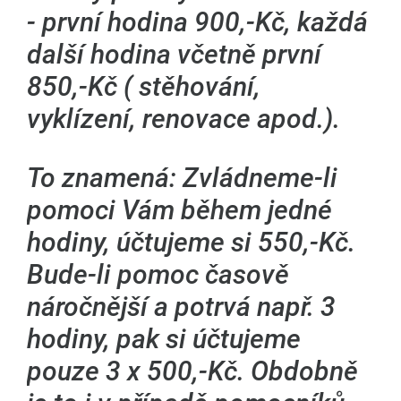
- první hodina 900,-Kč, každá
další hodina včetně první
850,-Kč ( stěhování,
vyklízení, renovace apod.).
To znamená: Zvládneme-li
pomoci Vám během jedné
hodiny, účtujeme si 550,-Kč.
Bude-li pomoc časově
náročnější a potrvá např. 3
hodiny, pak si účtujeme
pouze 3 x 500,-Kč. Obdobně